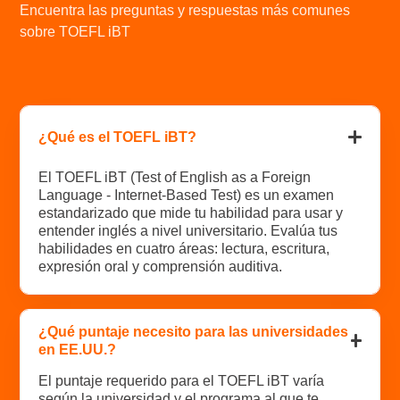
Encuentra las preguntas y respuestas más comunes
sobre TOEFL iBT
¿Qué es el TOEFL iBT?
El TOEFL iBT (Test of English as a Foreign
Language - Internet-Based Test) es un examen
estandarizado que mide tu habilidad para usar y
entender inglés a nivel universitario. Evalúa tus
habilidades en cuatro áreas: lectura, escritura,
expresión oral y comprensión auditiva.
¿Qué puntaje necesito para las universidades
en EE.UU.?
El puntaje requerido para el TOEFL iBT varía
según la universidad y el programa al que te