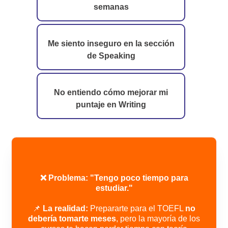
semanas
Me siento inseguro en la sección
de Speaking
No entiendo cómo mejorar mi
puntaje en Writing
❌ Problema: "Tengo poco tiempo para
estudiar."
📌
La realidad:
Prepararte para el TOEFL
no
debería tomarte meses
, pero la mayoría de los