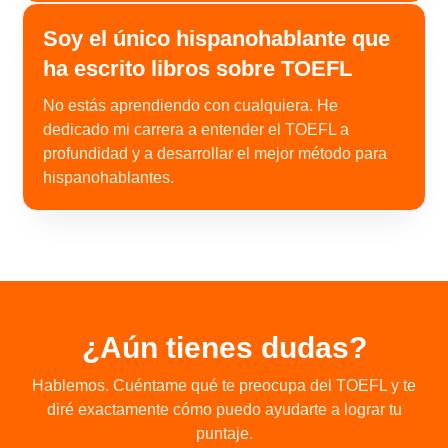
Soy el único hispanohablante que
ha escrito libros sobre TOEFL
No estás aprendiendo con cualquiera. He
dedicado mi carrera a entender el TOEFL a
profundidad y a desarrollar el mejor método para
hispanohablantes.
¿Aún tienes dudas?
Hablemos. Cuéntame qué te preocupa del TOEFL y te
diré exactamente cómo puedo ayudarte a lograr tu
puntaje.