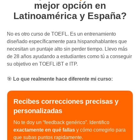
mejor opción en
Latinoamérica y España?
No es otro curso de TOEFL. Es un entrenamiento
diseñado específicamente para hispanohablantes que
necesitan un puntaje alto sin perder tiempo. Llevo más
de 28 años ayudando a estudiantes como tú a conseguir
su objetivo en TOEFL iBT e ITP.
🎯
Lo que realmente hace diferente mi curso:
Recibes correcciones precisas y
personalizadas
No te doy un “feedback genérico”. Identifico
exactamente en qué fallas
y cómo corregirlo para
que subas puntos rapidamente.