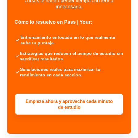
cursos te hacen perder tiempo con teoría
innecesaria.
Cómo lo resuelvo en Pass | Your:
Entrenamiento enfocado en lo que realmente
sube tu puntaje.
Estrategias que reducen el tiempo de estudio sin
sacrificar resultados.
Simulaciones reales para maximizar tu
rendimiento en cada sección.
Empieza ahora y aprovecha cada minuto
de estudio